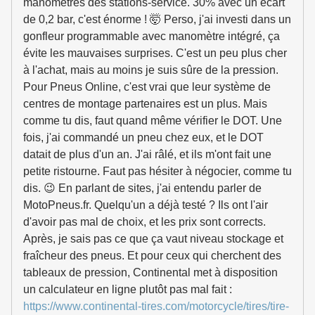
manomètres des stations-service. 30% avec un écart
de 0,2 bar, c'est énorme ! 🤯 Perso, j'ai investi dans un
gonfleur programmable avec manomètre intégré, ça
évite les mauvaises surprises. C'est un peu plus cher
à l'achat, mais au moins je suis sûre de la pression.
Pour Pneus Online, c'est vrai que leur système de
centres de montage partenaires est un plus. Mais
comme tu dis, faut quand même vérifier le DOT. Une
fois, j'ai commandé un pneu chez eux, et le DOT
datait de plus d'un an. J'ai râlé, et ils m'ont fait une
petite ristourne. Faut pas hésiter à négocier, comme tu
dis. 😉 En parlant de sites, j'ai entendu parler de
MotoPneus.fr. Quelqu'un a déjà testé ? Ils ont l'air
d'avoir pas mal de choix, et les prix sont corrects.
Après, je sais pas ce que ça vaut niveau stockage et
fraîcheur des pneus. Et pour ceux qui cherchent des
tableaux de pression, Continental met à disposition
un calculateur en ligne plutôt pas mal fait :
https://www.continental-tires.com/motorcycle/tires/tire-