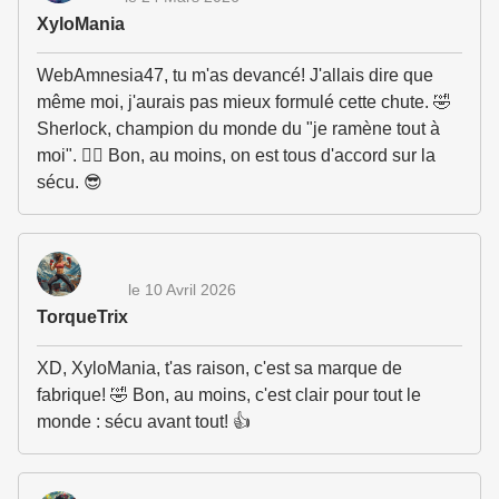
XyloMania
WebAmnesia47, tu m'as devancé! J'allais dire que
même moi, j'aurais pas mieux formulé cette chute. 🤣
Sherlock, champion du monde du "je ramène tout à
moi". 🤷‍♀️ Bon, au moins, on est tous d'accord sur la
sécu. 😎
le 10 Avril 2026
TorqueTrix
XD, XyloMania, t'as raison, c'est sa marque de
fabrique! 🤣 Bon, au moins, c'est clair pour tout le
monde : sécu avant tout! 👍